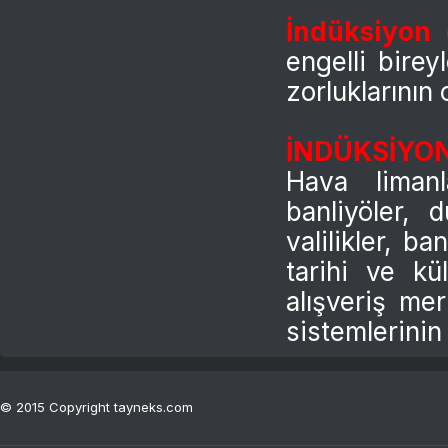
İndüksiyon 
engelli bire
zorluklarının 
İNDÜKSİYO
Hava limanla
banliyöler, d
valilikler, ba
tarihi ve kü
alışveriş mer
sistemlerinin 
© 2015 Copyright tayneks.com