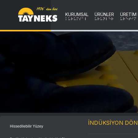
KURUMSAL
ÜRÜNLER
ÜRETİM
KURUMSAL
uRuNLER
uRETIM
İNDÜKSİYON DÖN
Hissedilebilir Yüzey