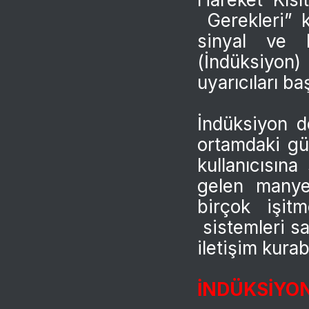
Gerekleri” k
sinyal ve b
(İndüksiyon
uyarıcıları ba
İndüksiyon dö
ortamdaki gü
kullanıcısın
gelen manyet
birçok işitm
sistemleri s
iletişim kurab
İNDÜKSİYON