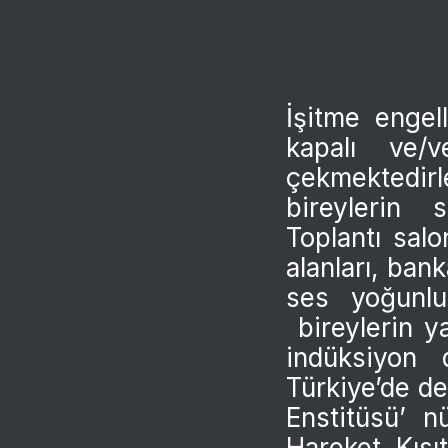
İşitme engel
kapalı ve/
çekmektedir
bireylerin s
Toplantı salo
alanları, bank
ses yoğunlu
bireylerin ya
indüksiyon 
Türkiye’de d
Enstitüsü’ n
Hareket Kısıt