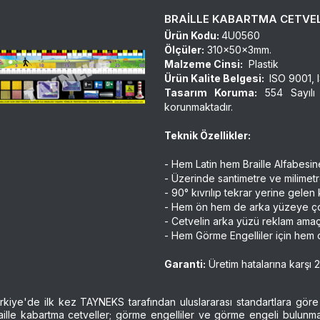
BRAİLLE KABARTMA CETVE
Ürün Kodu:
4U0560
Ölçüler:
310x50x3mm.
Malzeme Cinsi:
Plastik
Ürün Kalite Belgesi:
ISO 9001, I
Tasarım Koruma:
554 Sayılı
korunmaktadır.
Teknik Özellikler:
- Hem Latin hem Braille Alfabesine
- Üzerinde santimetre ve milimetr
- 90° kıvrılıp tekrar yerine gelen k
- Hem ön hem de arka yüzeye çok 
- Cetvelin arka yüzü reklam amaçlı
- Hem Görme Engelliler için hem d
Garanti:
Üretim hatalarına karşı 2 y
rkiye'de ilk kez TAYNEKS tarafından uluslararası standartlara göre 
aille kabartma cetveller; görme engelliler ve görme engeli bulunmay