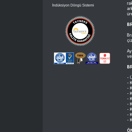
ra
İndüksiyon Döngü Sistemi
ar
ür
B
Br
çi
Ay
ve
B
- 
- 
- 
- 
- 
- 
- 
- 
- 
Ö