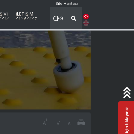
Site Haritası
ŞİVİ
İLETİŞİM
X
sIVI
ILETIsIM