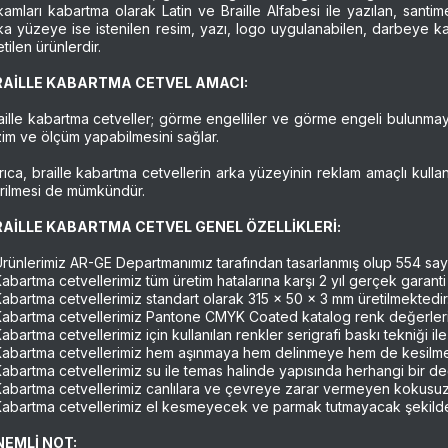
kamları kabartma olarak Latin ve Braille Alfabesi ile yazılan, santime
ka yüzeye ise istenilen resim, yazı, logo uygulanabilen, darbeye ka
etilen ürünlerdir.
RAİLLE KABARTMA CETVEL AMACI:
aille kabartma cetveller; görme engelliler ve görme engeli bulunmay
zim ve ölçüm yapabilmesini sağlar.
rıca, braille kabartma cetvellerin arka yüzeyinin reklam amaçlı kulla
rilmesi de mümkündür.
RAİLLE KABARTMA CETVEL GENEL ÖZELLİKLERİ:
Ürünlerimiz AR-GE Departmanımız tarafından tasarlanmış olup 554 sayı
Kabartma cetvellerimiz tüm üretim hatalarına karşı 2 yıl gerçek garanti
Kabartma cetvellerimiz standart olarak 315 x 50 x 3 mm üretilmektedir
Kabartma cetvellerimiz Pantone CMYK Coated katalog renk değerlerin
Kabartma cetvellerimiz için kullanılan renkler serigrafi baskı tekniği ile
Kabartma cetvellerimiz hem aşınmaya hem delinmeye hem de kesilmeye
Kabartma cetvellerimiz su ile temas halinde yapısında herhangi bir de
Kabartma cetvellerimiz canlılara ve çevreye zarar vermeyen kokusu
Kabartma cetvellerimiz el kesmeyecek ve parmak tutmayacak şekilde 
NEMLİ NOT: