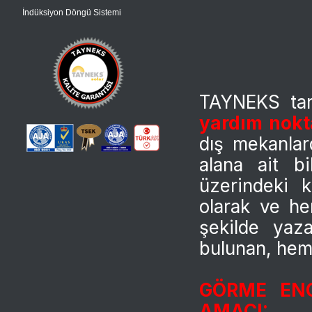
İndüksiyon Döngü Sistemi
TAYNEKS tara
yardım nokt
dış mekanlar
alana ait bi
üzerindeki k
olarak ve he
şekilde yaz
bulunan, hem 
GÖRME ENG
AMACI: