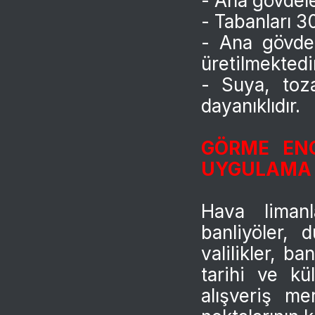
- Ana gövdele
- Tabanları 3
- Ana gövdel
üretilmektedi
- Suya, toz
dayanıklıdır.
GÖRME ENG
UYGULAMA 
Hava limanla
banliyöler, d
valilikler, ba
tarihi ve kü
alışveriş me