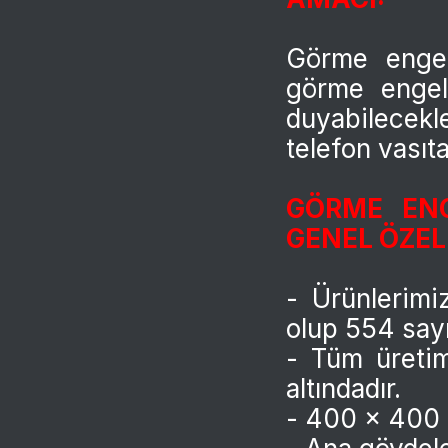
Görme engell
görme engell
duyabilecekl
telefon vasıta
GÖRME ENG
GENEL ÖZELL
- Ürünlerimi
olup 554 sayı
- Tüm üretim
altındadır.
- 400 x 400 