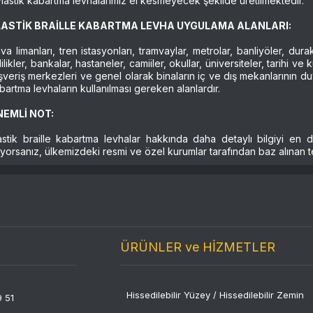
Plastik kabartma levhalarımız el kesmeyecek şekilde üretilmektedir.
LASTİK BRAİLLE KABARTMA LEVHA UYGULAMA ALANLARI:
va limanları, tren istasyonları, tramvaylar, metrolar, banliyöler, dura
lilikler, bankalar, hastaneler, camiiler, okullar, üniversiteler, tarihi v
ışveriş merkezleri ve genel olarak binaların iç ve dış mekanlarının duvar
bartma levhaların kullanılması gereken alanlardır.
NEMLİ NOT:
astik braille kabartma levhalar hakkında daha detaylı bilgiyi e
tiyorsanız, ülkemizdeki resmi ve özel kurumlar tarafından baz alınan te
ÜRÜNLER ve HİZMETLER
Hissedilebilir Yüzey / Hissedilebilir Zemin
9 51