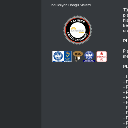
İndüksiyon Döngü Sistemi
Tü
pl
hi
ke
ür
P
Pl
me
PL
- 
- 
- 
- 
- 
- 
- 
- 
- 
- 