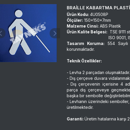
BRAİLLE KABARTMA PLAST
Ürün Kodu:
4U0508P
Ölçüler:
150x150x7mm
Malzeme Cinsi:
ABS Plastik
Ürün Kalite Belgesi:
TSE 9111 st
ISO 9001, ISO 14001 b
Tasarım Koruma:
554 Sayılı
korunmaktadır.
Teknik Özellikler:
- Levha 2 parçadan oluşmaktadır.
- Dış çerçeve duvara vidalanmakt
- Dış çerçevenin içerisine 4 ad
parça dış çerçeveye geçmekted
başka bir sembolle değiştirilebilm
- Levhanın üzerindeki semboller, 
üretilmektedir.
Garanti:
Üretim hatalarına karşı 2 y