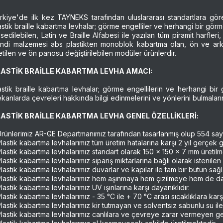
rkiye'de ilk kez TAYNEKS tarafından uluslararası standartlara göre 
astik braille kabartma levhalar; görme engelliler ve herhangi bir görm
ssedilebilen, Latin ve Braille Alfabesi ile yazılan tüm piramit harfleri
ndi malzemesi abs plastikten monoblok kabartma olan, ön ve ar
etilen ve ön panosu değiştirilebilen modüler ürünlerdir.
LASTİK BRAİLLE KABARTMA LEVHA AMACI:
astik braille kabartma levhalar; görme engellilerin ve herhangi bi
kanlarda çevreleri hakkında bilgi edinmelerini ve yönlerini bulmaların
ASTİK BRAİLLE KABARTMA LEVHA GENEL ÖZELLİKLERİ:
Ürünlerimiz AR-GE Departmanımız tarafından tasarlanmış olup 554 sayı
Plastik kabartma levhalarımız tüm üretim hatalarına karşı 2 yıl gerçek g
Plastik kabartma levhalarımız standart olarak 150 x 150 x 7 mm üretilm
Plastik kabartma levhalarımız sipariş miktarlarına bağlı olarak istenile
Plastik kabartma levhalarımız duvarlar ve kapılar ile tam bir bütün sağl
Plastik kabartma levhalarımız hem aşınmaya hem çizilmeye hem de dar
Plastik kabartma levhalarımız UV ışınlarına karşı dayanıklıdır.
Plastik kabartma levhalarımız - 35 °C ile + 70 °C arası sıcaklıklara karşı
Plastik kabartma levhalarımız kir tutmayan ve solventsiz sabunlu su ile 
Plastik kabartma levhalarımız canlılara ve çevreye zarar vermeyen 