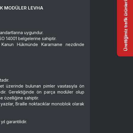
İK MODÜLER LEVHA
andartlarına uygundur.
elgelerine sahiptir.
 Kanun Hükmünde Kararname nezdinde
adır.
et üzerinde bulunan pimler vasıtasıyla ön
ir. Gerektiğinde ön parça modüler olup
e özelliğine sahiptir.
yazılar, Braille noktacıklar monoblok olarak
ıl garantilidir.