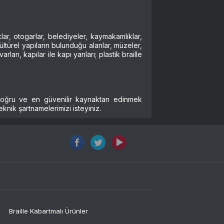
klar, otogarlar, belediyeler, kaymakamlıklar,
e kültürel yapıların bulunduğu alanlar, müzeler,
ları, kapılar ile kapı yanları; plastik braille
n doğru ve en güvenilir kaynaktan edinmek
knik şartnamelerimizi isteyiniz.
Braille Kabartmalı Ürünler