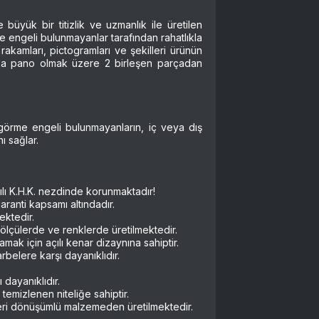
büyük bir titizlik ve uzmanlık ile üretilen
e engeli bulunmayanlar tarafından rahatlıkla
, rakamları, pictogramları ve şekilleri ürünün
ka pano olmak üzere 2 birleşen parçadan
r görme engeli bulunmayanların, iç veya dış
ı sağlar.
lı K.H.K. nezdinde korunmaktadır!
aranti kapsamı altındadır.
ektedir.
n ölçülerde ve renklerde üretilmektedir.
amak için açılı kenar dizaynına sahiptir.
belere karşı dayanıklıdır.
 dayanıklıdır.
temizlenen niteliğe sahiptir.
geri dönüşümlü malzemeden üretilmektedir.