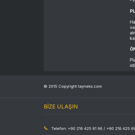
- 
P
Ha
va
al
ka
Ö
Pl
is
© 2015 Copyright tayneks.com
BİZE ULAŞIN
Telefon: +90 216 425 61 96 / +90 216 425 6