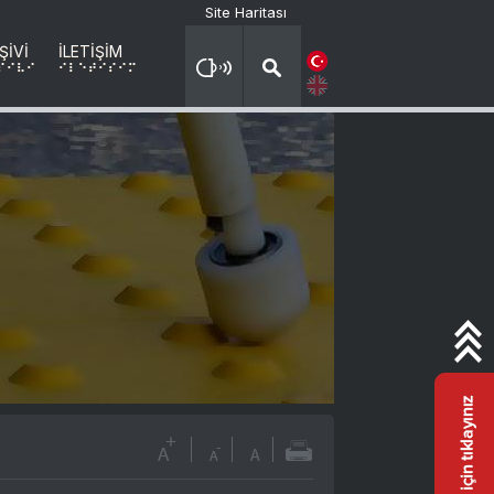
Site Haritası
ŞİVİ
İLETİŞİM
X
sIVI
ILETIsIM