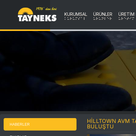
KURUMSAL
ÜRÜNLER
ÜRETİM
KURUMSAL
uRuNLER
uRETIM
HİLLTOWN AVM TA
HABERLER
BULUŞTU