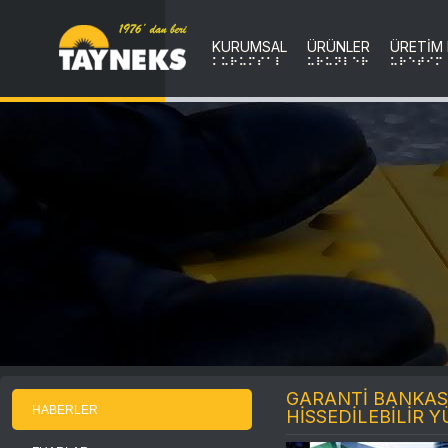
KURUMSAL
ÜRÜNLER
ÜRETİM
KURUMSAL
uRuNLER
uRETIM
GARANTİ BANKAS
HABERLER
HİSSEDİLEBİLİR 