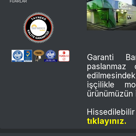
FUARLAR
Garanti Ba
paslanmaz ç
edilmesindeki
işçilikle m
ürünümüzün il
Hissedilebi
tıklayınız.