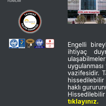
FUARLAR
Engelli bire
ihtiyaç duy
ulaşabilmele
uygulanması y
vazifesidir. 
hissedilebili
haklı gururun
Hissedilebi
tıklayınız.