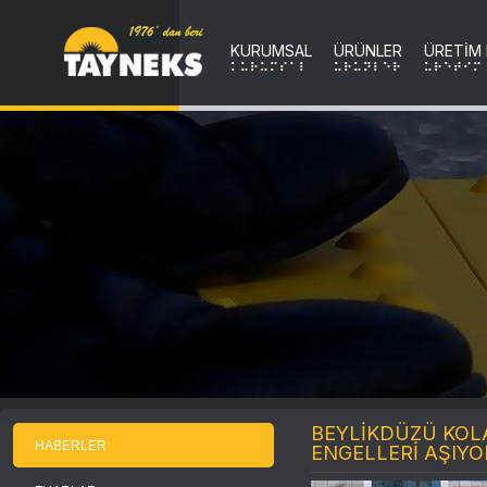
KURUMSAL
ÜRÜNLER
ÜRETİM
KURUMSAL
uRuNLER
uRETIM
BEYLİKDÜZÜ KOL
HABERLER
ENGELLERİ AŞIYO