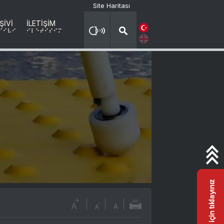
Site Haritası
ŞİVİ
İLETİŞİM
X
sIVI
ILETIsIM