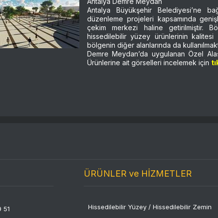
Antalya Demre Meydan
Antalya Büyükşehir Belediyesi’ne 
düzenleme projeleri kapsamında genişlet
çekim merkezi haline getirilmiştir. B
hissedilebilir yüzey ürünlerinin kalites
bölgenin diğer alanlarında da kullanılmakt
Demre Meydan’da uygulanan Özel Alaşı
Ürünlerine ait görselleri incelemek için
tı
ÜRÜNLER ve HİZMETLER
Hissedilebilir Yüzey / Hissedilebilir Zemin
9 51