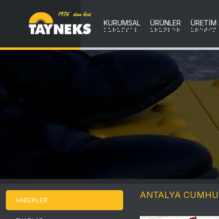
KURUMSAL
ÜRÜNLER
ÜRETİM
KURUMSAL
uRuNLER
uRETIM
ANTALYA CUMHU
HABERLER