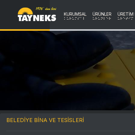
KURUMSAL
ÜRÜNLER
ÜRETİM
KURUMSAL
uRuNLER
uRETIM
BELEDİYE BİNA VE TESİSLERİ